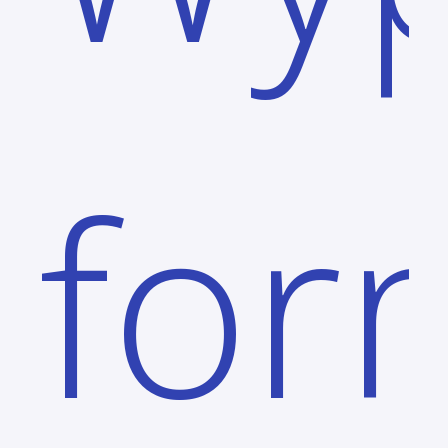
prz
for