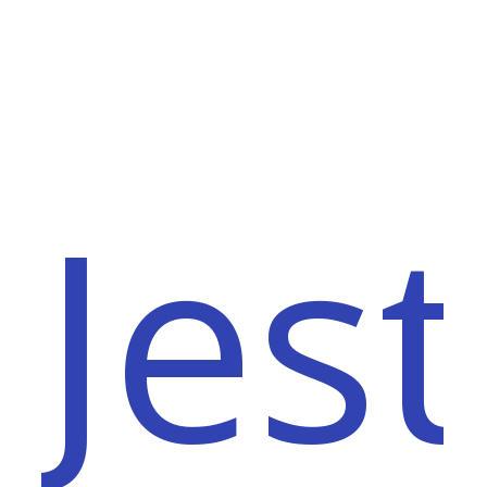
może przesyłać informacje o nich do
systemów klasy SIEM, które są
elementem Security Operations
Center.
Jes