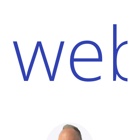
Piotr Wojtasik -
Omówienie obszarów
web
kompetencyjnego i technicznego.
Podwójne bezpieczeństwo z Axence.
Robert Posłajko -
Zakończenie.