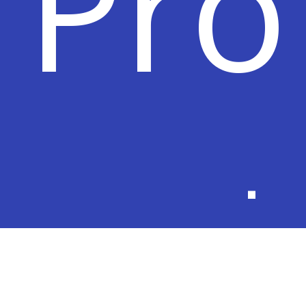
Pr
web