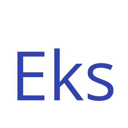
Eks
Robert Posłajko –
Wprowadzenie do
projektu Cyberbezpieczny Samorząd.
Michał Mizgalski –
Obowiązkowy audyt w
programie Cyberbezpieczny Samorząd,
kryteria merytoryczne projektu i obszar
organizacyjny.