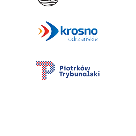
konfiguracji sprzętowej i software'owej
(CMDB)
Możliwość przeprowadzenia masowej
rekonfiguracji stacji roboczych
Analiza danych po incydencie - pełny
wgląd w logi (informatyka śledcza)
Ewidencja majątku IT Urzędu i pełna
kontrola prac serwisowych, przeglądów czy
ważności umów serwisowych
Wykrywanie anomalii w pracy systemów i
użytkowników
Zarządzanie oprogramowaniem (SAM)
nVision
wykrywa anomalie i
zdarzenia w infrastrukturze IT oraz